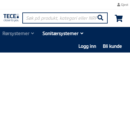
Gjest
Søk på produkt, kategori eller NRF-nummer
Søk
Rørsystemer
Sanitærsystemer
Logg inn
Bli kunde