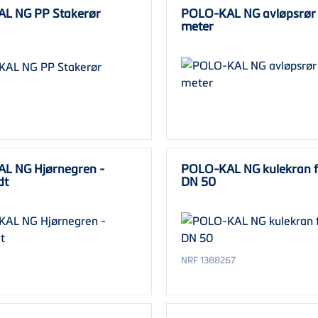
L NG PP Stakerør
POLO-KAL NG avløpsrør 
meter
L NG Hjørnegren -
POLO-KAL NG kulekran f
dt
DN 50
NRF 1388267