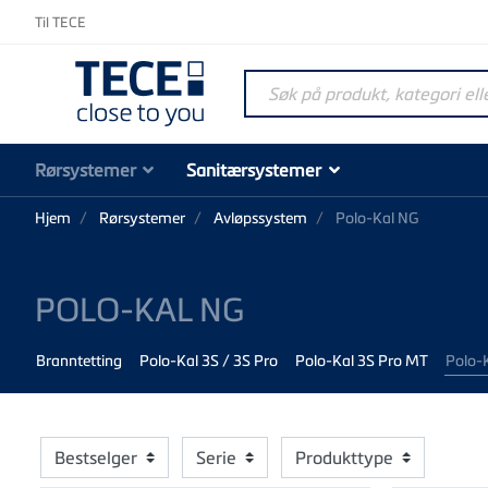
Til TECE
Søk på produkt, kategori elle
Rørsystemer
Sanitærsystemer
Hjem
Rørsystemer
Avløpssystem
Polo-Kal NG
POLO-KAL NG
Branntetting
Polo-Kal 3S / 3S Pro
Polo-Kal 3S Pro MT
Polo-
Bestselger
Serie
Produkttype