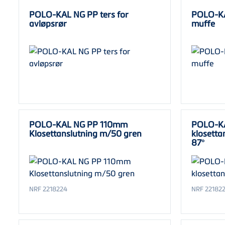
POLO-KAL NG PP ters for
POLO-KA
avløpsrør
muffe
POLO-KAL NG PP 110mm
POLO-K
Klosettanslutning m/50 gren
klosetta
87°
NRF 2218224
NRF 22182