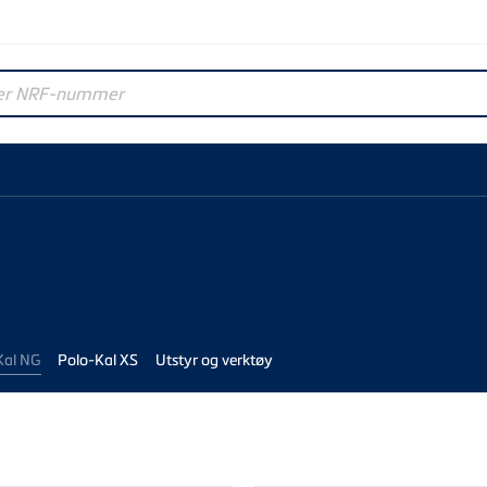
r NRF-nummer
Kal NG
Polo-Kal XS
Utstyr og verktøy