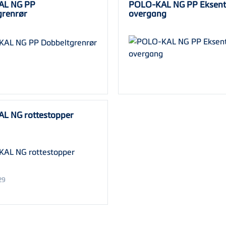
AL NG PP
POLO-KAL NG PP Eksent
grenrør
overgang
L NG rottestopper
29