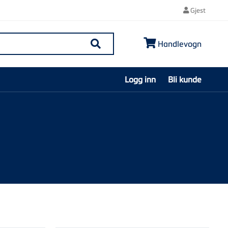
Gjest
Handlevogn
Søk
Logg inn
Bli kunde