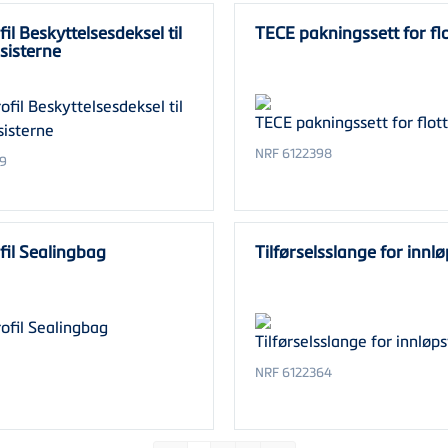
il Beskyttelsesdeksel til
TECE pakningssett for flo
sisterne
NRF 6122398
9
il Sealingbag
Tilførselsslange for innlø
NRF 6122364