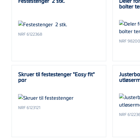
Festestenger 2 stk.
Deler f
bolter te
NRF 6122368
NRF 9820
Skruer til festestenger "Easy fit"
Justerba
par
utløser
NRF 6123121
NRF 61223