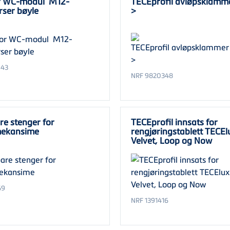
or WC-modul M12-
TECEprofil avløpsklamme
rser bøyle
>
043
NRF 9820348
re stenger for
TECEprofil innsats for
mekansime
rengjøringstablett TECEl
Velvet, Loop og Now
69
NRF 1391416