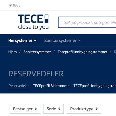
Til TECE
Søk på produkt, kategori elle
Rørsystemer
Sanitærsystemer
Hjem
Sanitærsystemer
Teceprofil innbygningsrammer
R
RESERVEDELER
Reservedeler
TECEprofil Bidéramme
TECEprofil Innbygningsra
Bestselger
Serie
Produkttype