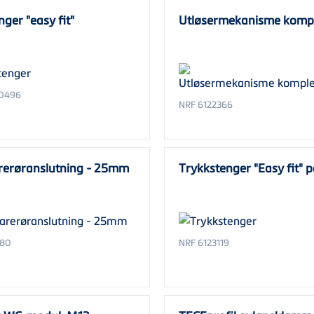
nger "easy fit"
Utløsermekanisme kompl
0496
NRF 6122366
rerøranslutning - 25mm
Trykkstenger "Easy fit" p
280
NRF 6123119