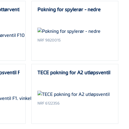
ttørventil F10
Pakning for spylerør - nedre
NRF 9820015
psventil F1. vinkel
TECE pakning for A2 utløpsventil
NRF 6122356