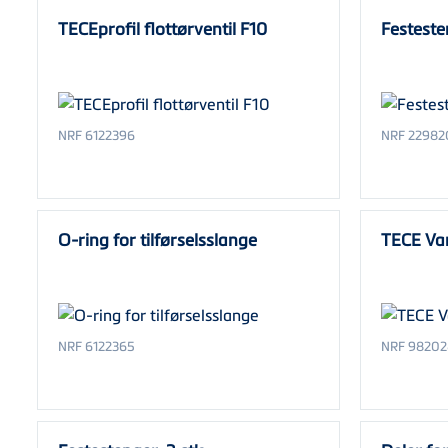
TECEprofil flottørventil F10
Festeste
NRF 6122396
NRF 22982
O-ring for tilførselsslange
TECE Va
NRF 6122365
NRF 9820