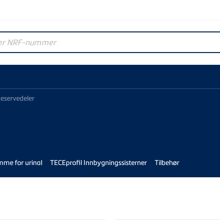
r NRF-nummer
eservedeler
mme for urinal
TECEprofil Innbygningssisterner
Tilbehør