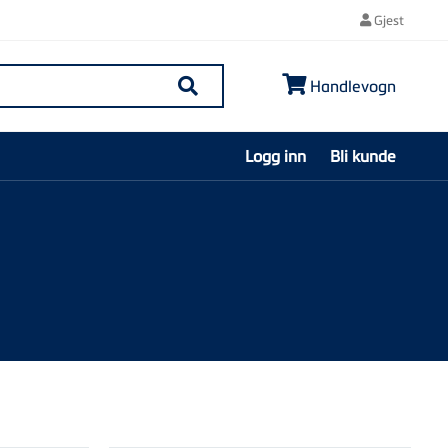
Gjest
Handlevogn
Søk
Logg inn
Bli kunde