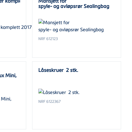
r komplett 2017-
Mansjett for
spyle- og avløpsrør Sealingbag
NRF 612123
Låseskruer 2 stk.
ux Mini,
NRF 6122367