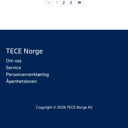
Forrige side
Neste side
1
2
3
TECE Norge
Om oss
Service
Personvernerklæring
Åpenhetsloven
Copyright © 2026 TECE Norge AS