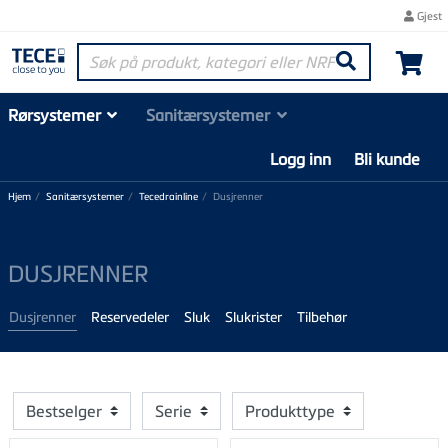
Gjest
Søk på produkt, kategori eller NRF-nummer
Søk
Rørsystemer
Sanitærsystemer
Logg inn
Bli kunde
Hjem
Sanitærsystemer
Tecedrainline
Dusjrenner
DUSJRENNER
Dusjrenner
Reservedeler
Sluk
Slukrister
Tilbehør
Bestselger
Serie
Produkttype