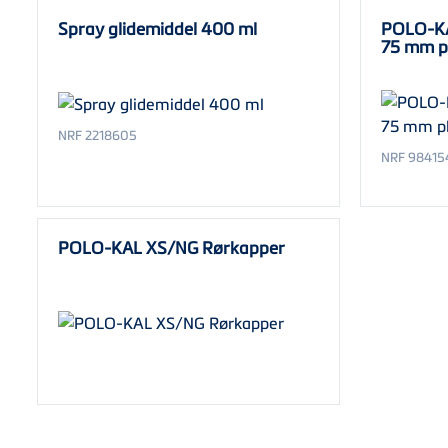
Spray glidemiddel 400 ml
POLO-KA
75 mm p
NRF 2218605
NRF 98415
POLO-KAL XS/NG Rørkapper