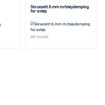
Skruesett 6 mm m/støydemping
for avløp
NRF 6122296