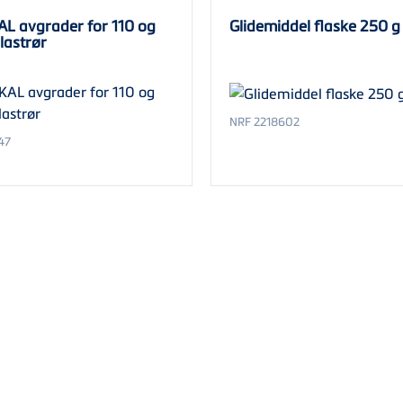
L avgrader for 110 og
Glidemiddel flaske 250 g
lastrør
NRF 2218602
47