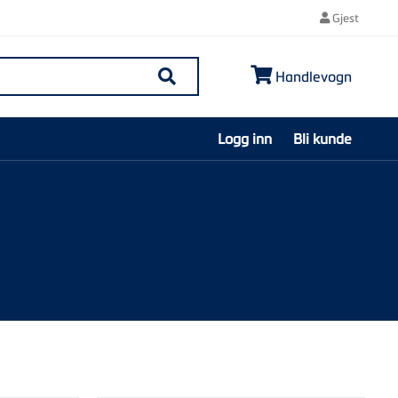
Gjest
Handlevogn
Søk
Logg inn
Bli kunde