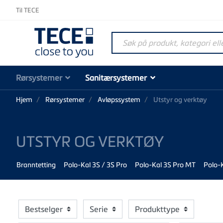
Til TECE
Søk på produkt, kategori elle
Rørsystemer
Sanitærsystemer
Hjem
Rørsystemer
Avløpssystem
Utstyr og verktøy
UTSTYR OG VERKTØY
Branntetting
Polo-Kal 3S / 3S Pro
Polo-Kal 3S Pro MT
Polo-
Bestselger
Serie
Produkttype