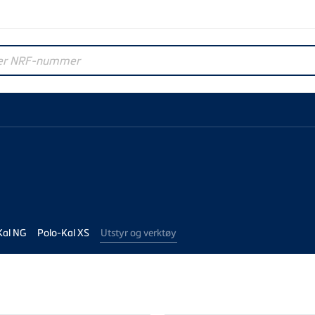
r NRF-nummer
Kal NG
Polo-Kal XS
Utstyr og verktøy