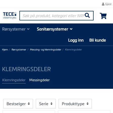
Gjest
Søk på produkt, kategori eller NRF-nummer
Søk
Rørsystemer
Sanitærsystemer
Logg inn
Bli kunde
Hjem
Rørsystemer
Messing- og klemringsdeler
Klemringsdeler
KLEMRINGSDELER
Klemringsdeler
Messingdeler
Bestselger
Serie
Produkttype