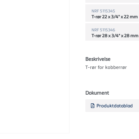
NRF 5115345
T-rør 22 x 3/4" x 22 mm 
NRF 5115346
T-rør 28 x 3/4" x 28 mm 
Beskrivelse
T-rør for kobberrør
Dokument
Produktdatablad