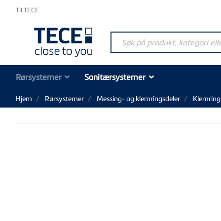
Til TECE
Søk på produkt, kategori elle
Rørsystemer
Sanitærsystemer
Hjem
Rørsystemer
Messing- og klemringsdeler
Klemring