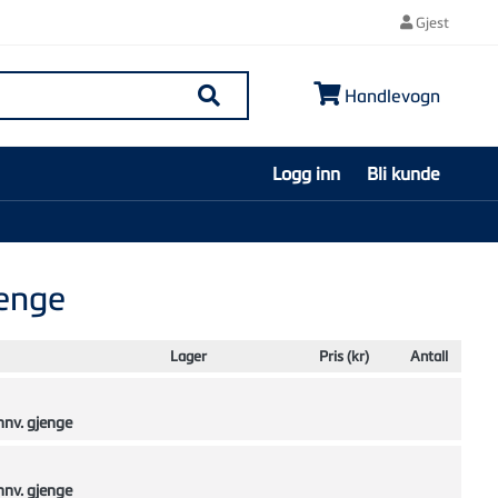
Gjest
Handlevogn
Søk
Logg inn
Bli kunde
jenge
Lager
Pris (kr)
Antall
nnv. gjenge
nnv. gjenge