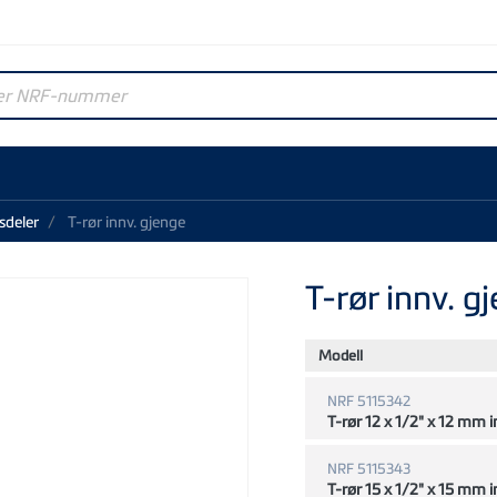
r NRF-nummer
sdeler
T-rør innv. gjenge
T-rør innv. g
Modell
NRF 5115342
T-rør 12 x 1/2" x 12 mm i
NRF 5115343
T-rør 15 x 1/2" x 15 mm i