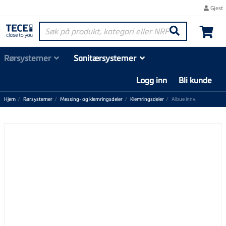
Gjest
Søk på produkt, kategori eller NRF-nummer
Søk
Rørsystemer
Sanitærsystemer
Logg inn
Bli kunde
Hjem
Rørsystemer
Messing- og klemringsdeler
Klemringsdeler
Albue innv.