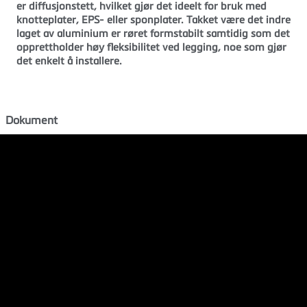
er diffusjonstett, hvilket gjør det ideelt for bruk med
knotteplater, EPS- eller sponplater. Takket være det indre
laget av aluminium er røret formstabilt samtidig som det
opprettholder høy fleksibilitet ved legging, noe som gjør
det enkelt å installere.
Dokument
Produktdatablad
Forvaltning, drift og vedlikehold
Kontakt oss
ordre@tece.no
(+47) 915 03 654