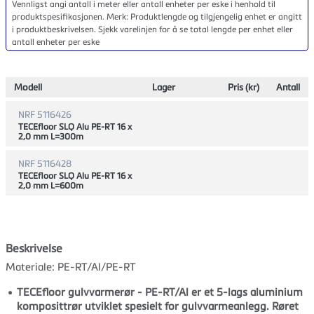
Vennligst angi antall i meter eller antall enheter per eske i henhold til
produktspesifikasjonen. Merk: Produktlengde og tilgjengelig enhet er angitt
i produktbeskrivelsen. Sjekk varelinjen for å se total lengde per enhet eller
antall enheter per eske
Modell
Lager
Pris (kr)
Antall
NRF 5116426
TECEfloor SLQ Alu PE-RT 16 x
2,0 mm L=300m
NRF 5116428
TECEfloor SLQ Alu PE-RT 16 x
2,0 mm L=600m
Beskrivelse
Materiale: PE-RT/Al/PE-RT
TECEfloor gulvvarmerør - PE-RT/Al er et 5-lags aluminium
komposittrør utviklet spesielt for gulvvarmeanlegg. Røret