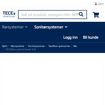
Gjest
Søk på produkt, kategori eller NRF-nummer
Søk
Rørsystemer
Sanitærsystemer
Logg inn
Bli kunde
Hjem
Rørsystemer
Varmesystemer
Tecefloor gulvvarme
Rør
TECEfloor gulvvarmerør SLQ