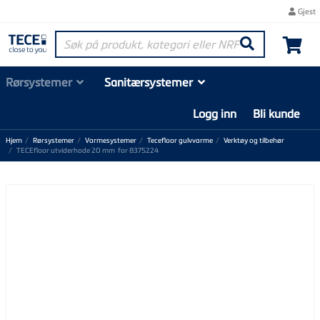
Gjest
Søk på produkt, kategori eller NRF-nummer
Søk
Rørsystemer
Sanitærsystemer
Logg inn
Bli kunde
Hjem
Rørsystemer
Varmesystemer
Tecefloor gulvvarme
Verktøy og tilbehør
TECEfloor utviderhode 20 mm for 8375224