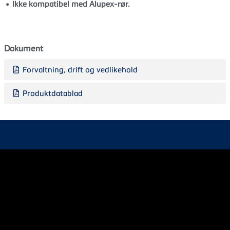
Ikke kompatibel med Alupex‑rør.
Dokument
Forvaltning, drift og vedlikehold
Produktdatablad
Kontakt oss
ordre@tece.no
(+47) 915 03 654
TECE Norge
Om oss
Service