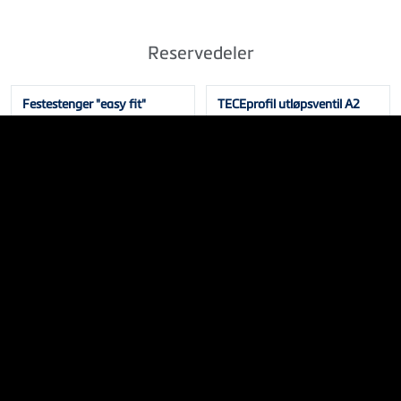
Reservedeler
Festestenger "easy fit"
TECEprofil utløpsventil A2
NRF 229820496
NRF 6122354
Utløsermekanisme komplett. mekanisk
Innløpsplugg til TECEprofil sister
NRF 6122366
NRF 6122379